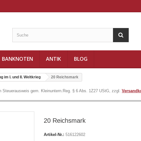
BANKNOTEN
ANTIK
BLOG
im I. und II. Weltkrieg
20 Reichsmark
in Steuerausweis gem. Kleinuntern.Reg. § 6 Abs. 1Z27 UStG, zzgl.
Versandk
20 Reichsmark
Artikel-Nr.:
516122602