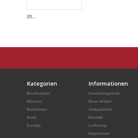
20...
Kategorien
Informationen
Briefmarken
Sonderangebote
Münzen
Neue Artikel
Banknoten
Verkaufshits
Antik
Kontakt
Europa
Lieferung
Impressum