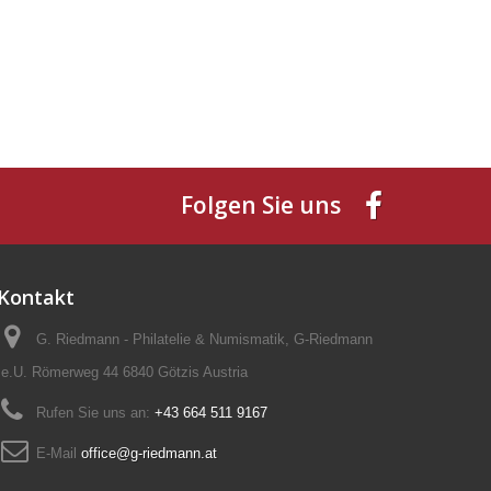
Folgen Sie uns
Kontakt
G. Riedmann - Philatelie & Numismatik, G-Riedmann
e.U. Römerweg 44 6840 Götzis Austria
Rufen Sie uns an:
+43 664 511 9167
E-Mail
office@g-riedmann.at