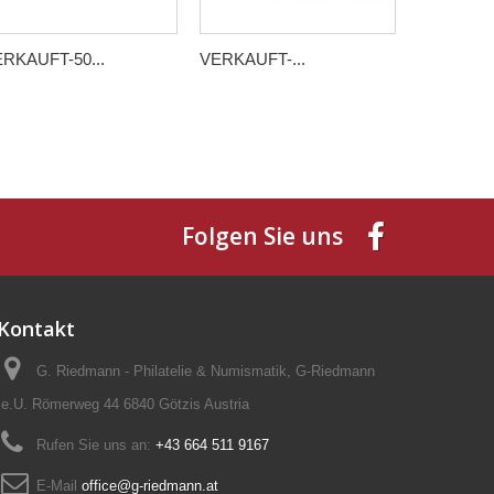
RKAUFT-50...
VERKAUFT-...
VERKAUFT
Folgen Sie uns
Kontakt
G. Riedmann - Philatelie & Numismatik, G-Riedmann
e.U. Römerweg 44 6840 Götzis Austria
Rufen Sie uns an:
+43 664 511 9167
E-Mail
office@g-riedmann.at