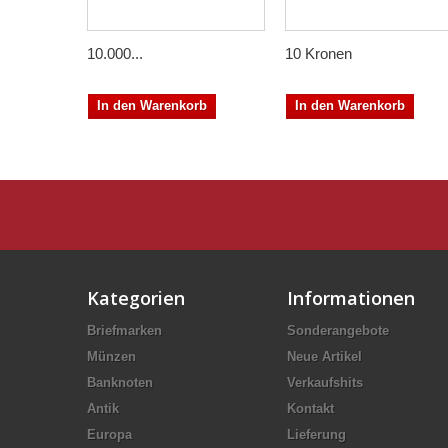
10.000...
10 Kronen
In den Warenkorb
In den Warenkorb
Kategorien
Informationen
Briefmarken
Sonderangebote
Münzen
Neue Artikel
Banknoten
Verkaufshits
Antik
Kontakt
Europa
Lieferung