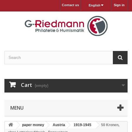
Contact us
Sign in
English
Cart
(empty)
MENU
paper money
Austria
1919-1945
50 Kronen,