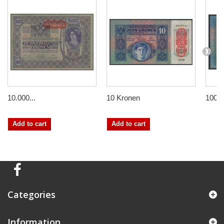
10.000...
10 Kronen
100 
Add to cart
Add to cart
Categories
Information