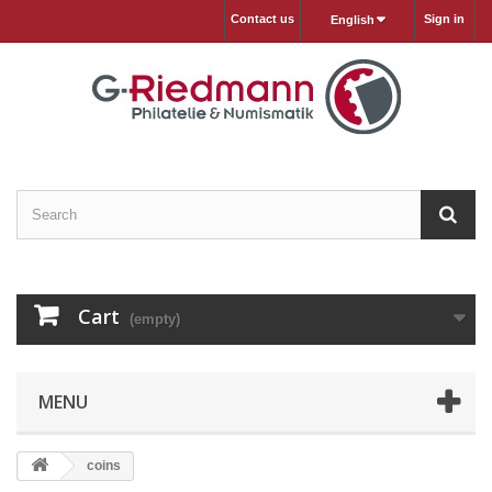
Contact us
Sign in
English
Cart
(empty)
MENU
coins