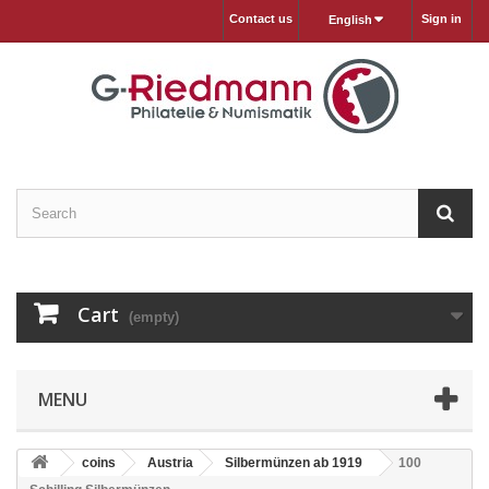
Contact us
Sign in
English
Cart
(empty)
MENU
coins
Austria
Silbermünzen ab 1919
100